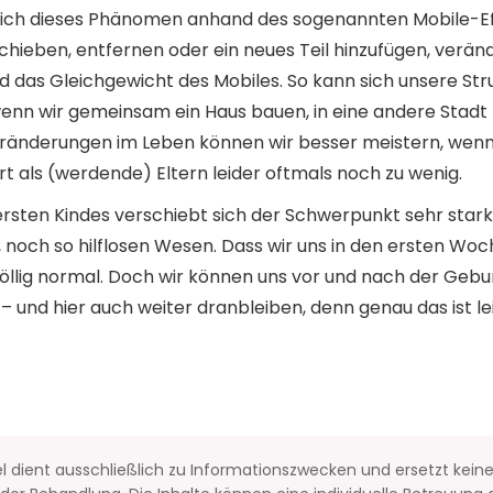
sich dieses Phänomen anhand des sogenannten Mobile-Eff
schieben, entfernen oder ein neues Teil hinzufügen, veränd
 das Gleichgewicht des Mobiles. So kann sich unsere Stru
wenn wir gemeinsam ein Haus bauen, in eine andere Stadt 
ränderungen im Leben können wir besser meistern, wenn 
rt als (werdende) Eltern leider oftmals noch zu wenig.
sten Kindes verschiebt sich der Schwerpunkt sehr stark: P
, noch so hilflosen Wesen. Dass wir uns in den ersten Wo
völlig normal. Doch wir können uns vor und nach der Gebu
– und hier auch weiter dranbleiben, denn genau das ist le
el dient ausschließlich zu Informationszwecken und ersetzt kein