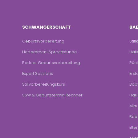
SCHWANGERSCHAFT
BAB
Geburtsvorbereitung
Still
Hebammen-Sprechstunde
Hal
Partner Geburtsvorbereitung
Rück
Expert Sessions
Erst
Stillvorbereitungskurs
Baby
SSW & Geburtstermin Rechner
Haus
Min
Baby
Elte