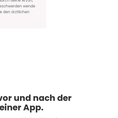
urch deine Ärztin,
 Beschwerden wende
e den ärztlichen
vor und nach der
 einer App.