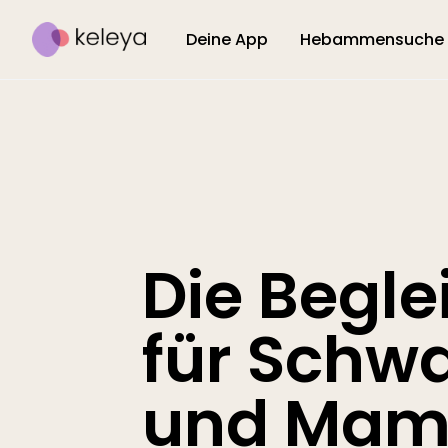
Deine App
Hebammensuche
Die Begle
für Schw
und Mam