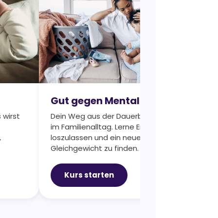
Be
Gut gegen Mental Load
Er
 wirst
Dein Weg aus der Dauerbelastung
Le
im Familienalltag. Lerne Erwartungen
Str
,
loszulassen und ein neues
zu 
Gleichgewicht zu finden.
Hal
Kurs starten