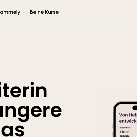
 ammely
Deine Kurse
iterin
angere
as