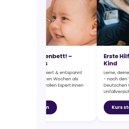
Hallo Wochenbett! –
Erste Hi
Online-Kurs
Kind
Gehe gut informiert & entspannt
Lerne, deine
durch deine ersten Wochen als
- nach den
Mama. Mit wertvollen Expert:innen
Deutschen 
Tipps.
Unfallversi
Kurs starten
Kurs st