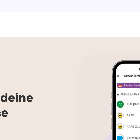
 deine
se