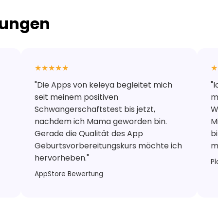
tungen
★★★★★
★
"Die Apps von keleya begleitet mich
"
seit meinem positiven
m
Schwangerschaftstest bis jetzt,
W
nachdem ich Mama geworden bin.
M
Gerade die Qualität des App
b
Geburtsvorbereitungskurs möchte ich
m
hervorheben."
P
AppStore Bewertung