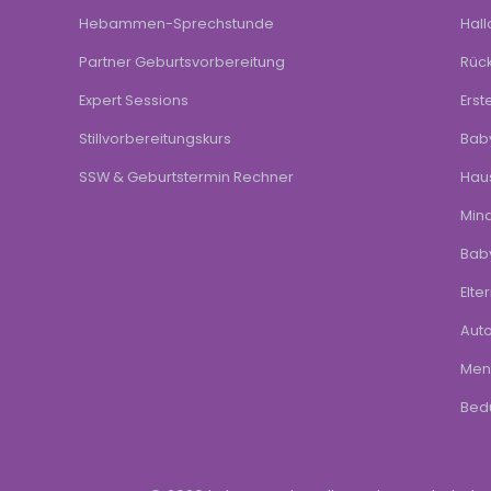
Hebammen-Sprechstunde
Hal
Partner Geburtsvorbereitung
Rück
Expert Sessions
Erst
Stillvorbereitungskurs
Baby
SSW & Geburtstermin Rechner
Haus
Min
Baby
Elte
Aut
Ment
Bedü