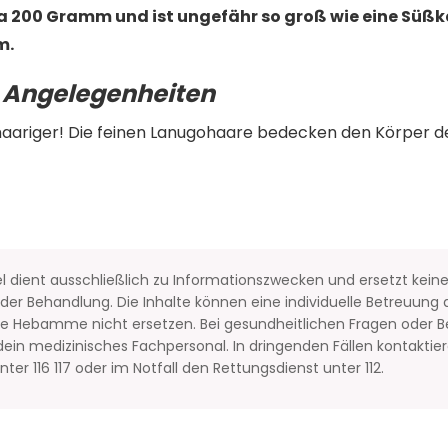
a 200 Gramm und ist ungefähr so groß wie eine Süßkar
m.
 Angelegenheiten
 haariger! Die feinen Lanugohaare bedecken den Körper d
el dient ausschließlich zu Informationszwecken und ersetzt kein
er Behandlung. Die Inhalte können eine individuelle Betreuung d
ine Hebamme nicht ersetzen. Bei gesundheitlichen Fragen oder
ein medizinisches Fachpersonal. In dringenden Fällen kontaktier
ter 116 117 oder im Notfall den Rettungsdienst unter 112.