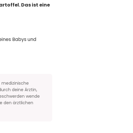
toffel. Das ist eine
eines Babys und
e medizinische
urch deine Ärztin,
 Beschwerden wende
e den ärztlichen