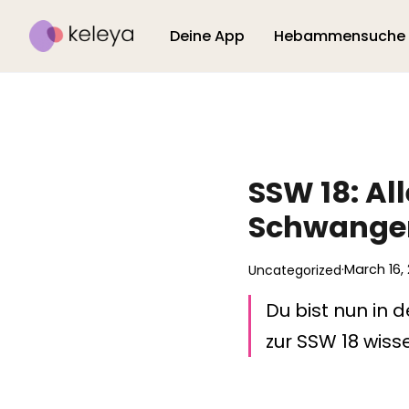
Deine App
Hebammensuche
SSW 18: All
Schwanger
·
March 16,
Uncategorized
Du bist nun in 
zur SSW 18 wisse