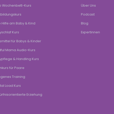
lo Wochenbett-Kurs
Über Uns
bildungskurs
Podcast
e Hilfe am Baby & Kind
Blog
schlaf Kurs
Expertinnen
mittel für Babys & Kinder
dful Mama Audio-Kurs
pflege & Handling Kurs
rnkurs für Paare
ogenes Training
al Load Kurs
rfnisorientierte Erziehung